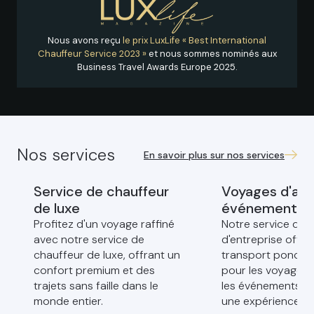
Nous avons reçu
le prix LuxLife « Best International
Chauffeur Service 2023 »
et nous sommes nominés aux
Business Travel Awards Europe 2025.
Nos services
En savoir plus sur nos services
Service de chauffeur
Voyages d'affa
de luxe
événements
Profitez d'un voyage raffiné
Notre service de 
avec notre service de
d'entreprise offre
chauffeur de luxe, offrant un
transport ponctue
confort premium et des
pour les voyages d
trajets sans faille dans le
les événements, g
monde entier.
une expérience so