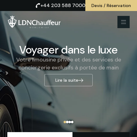
+44 203 588 7000
Devis / Réservation
Voyager dans le luxe
Confort et classe
Votre limousine privée et des services de
Location de limousine avec chauffeur
prestigieuse pour des voyages sans compromis
conciergerie exclusifs à portée de main
Lire la suite
Lire la suite